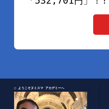
「532,701円」！!
□ ようこそヌミスマ アカデミーへ