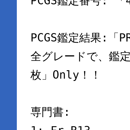
PCGS鑑定番号: 「4
PCGS鑑定結果:「PR
全グレードで、鑑定
枚」Only！！
専門書: