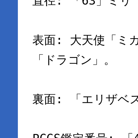
直径: 「63」ミリ
表面: 大天使「ミ
「ドラゴン」。
裏面: 「エリザベ