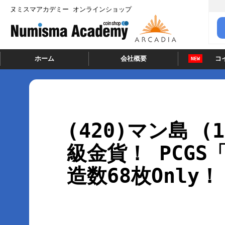
ヌミスマアカデミー オンラインショップ
ホーム
会社概要
コ
NEW
(420)マン島 (
級金貨！ PCGS「P
造数68枚Only！