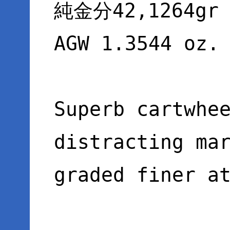
純金分42,1264gr
AGW 1.3544 oz.
Superb cartwhe
distracting ma
graded finer a