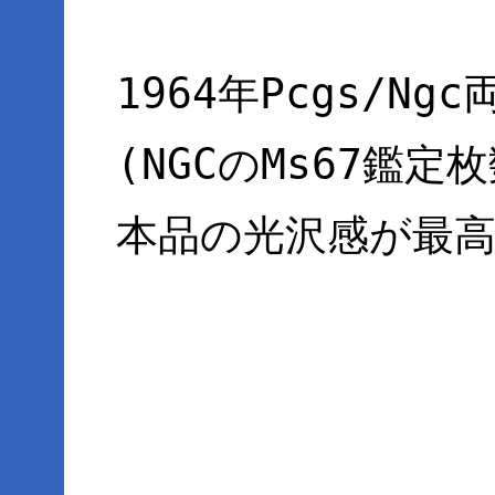
1964年Pcgs/N
(NGCのMs67鑑定
本品の光沢感が最